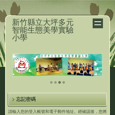
跳
到
主
新竹縣立大坪多元
要
智能生態美學實驗
內
小學
容
區
忘記密碼
請輸入您的登入帳號和電子郵件地址。經確認後，您將